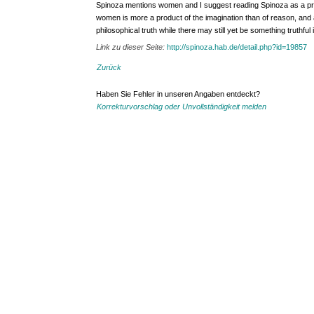
Spinoza mentions women and I suggest reading Spinoza as a pro
women is more a product of the imagination than of reason, and as
philosophical truth while there may still yet be something truthful
Link zu dieser Seite:
http://spinoza.hab.de/detail.php?id=19857
Zurück
Haben Sie Fehler in unseren Angaben entdeckt?
Korrekturvorschlag oder Unvollständigkeit melden