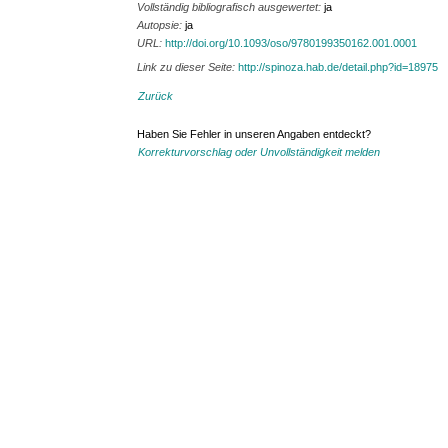
Vollständig bibliografisch ausgewertet:
ja
Autopsie:
ja
URL:
http://doi.org/10.1093/oso/9780199350162.001.0001
Link zu dieser Seite:
http://spinoza.hab.de/detail.php?id=18975
Zurück
Haben Sie Fehler in unseren Angaben entdeckt?
Korrekturvorschlag oder Unvollständigkeit melden