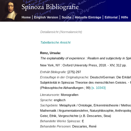
|
|
|
|
|
Home
English Version
Suche
Aktuelle Einträge
Editorial
Hilfe
Detailansicht (Normalansicht)
Tabellarische Ansicht
Renz, Ursula:
The explainability of experience : Realism and subjectivity in S
New York, NY : Oxford University Press, 2018. - XIV, 312 pp.
Enthält Bibliografie:
[275]-297
Erstauflage in der Originalsprache:
Deutsch/German: Die Erklärb
Subjektivität in Spinozas Theorioe des menschlichen Geistes. - 
(Philosophische Abhandlungen ; 99)
[s. 10343]
Literatursorte:
Monografien
Sprache:
englisch
Sachgebiete:
Metaphysik / Ontologie, Erkenntnistheorie / Method
Mathematik / Argumentationslehre, Naturphilosophie, Anthropolog
Geist, Ethik, Vorgeschichte (z.B. Descartes, Stoa)
Behandelte Werke Spinozas:
E
Behandelte Personen:
Descartes, René