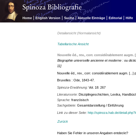
|
|
|
|
|
Home
English Version
Suche
Aktuelle Einträge
Editorial
Hilfe
Detailansicht (Normalansicht)
Tabellarische Ansicht
Nouvelle éd., rev., corr. considérablement augm. [
Biographie universelle ancienne et moderne : ou diction
11]
Nouvelle éd., rev., corr. considérablement augm. [...]
Bruxelles : Ode, 1843-47.
Spinoza-Erwähnung:
Vol. 18: 267
Literatursorte:
Disziplingeschichten, Lexika, Handbüc
Sprache:
französisch
Sachgebiete:
Gesamtdarstellung / Einführung
Link zu dieser Seite:
http://spinoza.hab.de/detail.php
Zurück
Haben Sie Fehler in unseren Angaben entdeckt?