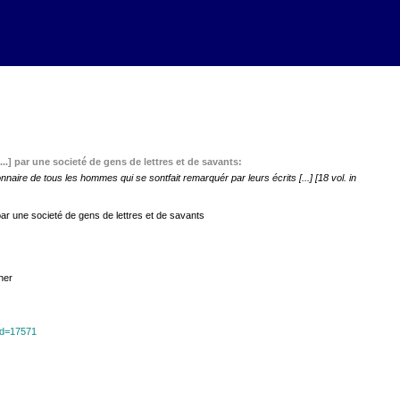
...] par une societé de gens de lettres et de savants:
naire de tous les hommes qui se sontfait remarquér par leurs écrits [...] [18 vol. in
 par une societé de gens de lettres et de savants
her
?id=17571