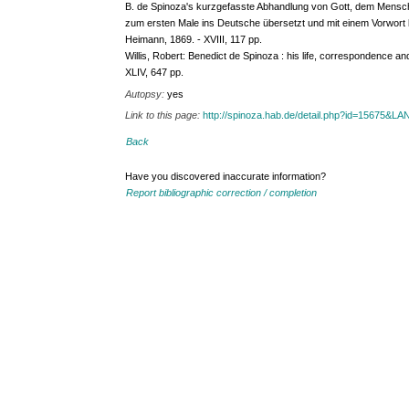
B. de Spinoza's kurzgefasste Abhandlung von Gott, dem Mensc
zum ersten Male ins Deutsche übersetzt und mit einem Vorwort be
Heimann, 1869. - XVIII, 117 pp.
Willis, Robert: Benedict de Spinoza : his life, correspondence and 
XLIV, 647 pp.
Autopsy:
yes
Link to this page:
http://spinoza.hab.de/detail.php?id=15675&
Back
Have you discovered inaccurate information?
Report bibliographic correction / completion