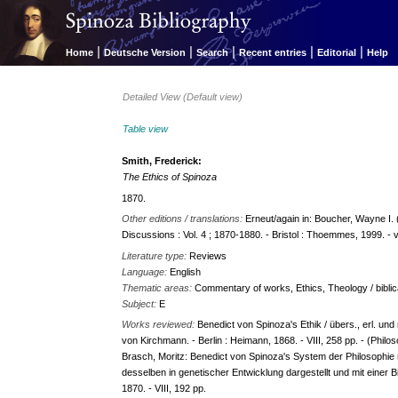
|
|
|
|
|
Home
Deutsche Version
Search
Recent entries
Editorial
Help
Detailed View (Default view)
Table view
Smith, Frederick:
The Ethics of Spinoza
1870.
Other editions / translations:
Erneut/again in: Boucher, Wayne I. 
Discussions : Vol. 4 ; 1870-1880. - Bristol : Thoemmes, 1999. - vi
Literature type:
Reviews
Language:
English
Thematic areas:
Commentary of works, Ethics, Theology / biblica
Subject:
E
Works reviewed:
Benedict von Spinoza's Ethik / übers., erl. un
von Kirchmann. - Berlin : Heimann, 1868. - VIII, 258 pp. - (Philos
Brasch, Moritz: Benedict von Spinoza's System der Philosophie 
desselben in genetischer Entwicklung dargestellt und mit einer B
1870. - VIII, 192 pp.