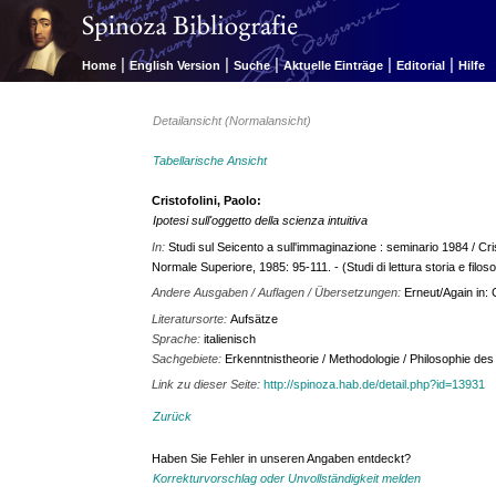
|
|
|
|
|
Home
English Version
Suche
Aktuelle Einträge
Editorial
Hilfe
Detailansicht (Normalansicht)
Tabellarische Ansicht
Cristofolini, Paolo:
Ipotesi sull'oggetto della scienza intuitiva
In:
Studi sul Seicento a sull'immaginazione : seminario 1984 / Cris
Normale Superiore, 1985: 95-111. - (Studi di lettura storia e filoso
Andere Ausgaben / Auflagen / Übersetzungen:
Erneut/Again in: 
Literatursorte:
Aufsätze
Sprache:
italienisch
Sachgebiete:
Erkenntnistheorie / Methodologie / Philosophie de
Link zu dieser Seite:
http://spinoza.hab.de/detail.php?id=13931
Zurück
Haben Sie Fehler in unseren Angaben entdeckt?
Korrekturvorschlag oder Unvollständigkeit melden