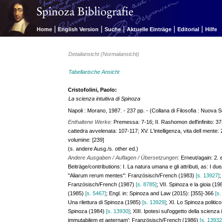
|
|
|
|
|
Home
English Version
Suche
Aktuelle Einträge
Editorial
Hilfe
Detailansicht (Normalansicht)
Tabellarische Ansicht
Cristofolini, Paolo:
La scienza intuitiva di Spinoza
Napoli : Morano, 1987. - 237 pp. - (Collana di Filosofia : Nuova Se
Enthaltene Werke:
Premessa: 7-16; II. Rashomon dell'infinito: 37-
cattedra avvelenata: 107-117; XV. L'intelligenza, vita dell mente:
volumine: [239]
(s. andere Ausg./s. other ed.)
Andere Ausgaben / Auflagen / Übersetzungen:
Erneut/again: 2. 
Beiträge/contributions: I. La natura umana e gli attributi, as: I due/
"Aliarum rerum mentes": Französisch/French (1983)
[s. 13927]
;
Französisch/French (1987)
[s. 8785]
; VII. Spinoza e la gioia (1
(1985)
[s. 5467]
; Engl. in: Spinoza and Law (2015): [355]-366
[s
Una rilettura di Spinoza (1985)
[s. 13929]
; XI. Lo Spinoza politic
Spinoza (1984)
[s. 13930]
; XIII. Ipotesi sul'oggetto della scienza
immutabilem et aeternam': Französisch/French (1986)
[s. 13932