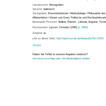
Literatursorte:
Monografien
Sprache:
italienisch
Sachgebiete:
Erkenntnistheorie / Methodologie / Philosophie des
Affektenlehre / Körper und Geist, Politische und Rechtsphilosop
Behandelte Personen:
Balibar, Étienne ; Labriola, Auguste; Tsch
Rezensionen:
Lazzeri, Christian (1990)
[s. 8905]
Autopsie:
ja
Link zu dieser Seite:
http://spinoza.hab.de/detail.php?id=13925
Zurück
Haben Sie Fehler in unseren Angaben entdeckt?
Korrekturvorschlag oder Unvollständigkeit melden