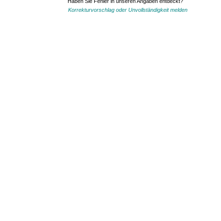
Haben Sie Fehler in unseren Angaben entdeckt?
Korrekturvorschlag oder Unvollständigkeit melden