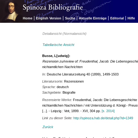
|
|
|
|
|
Home
English Version
Suche
Aktuelle Einträge
Editorial
Hilfe
Detailansicht (Normalansicht)
Tabellarische Ansicht
Busse, L[udwig]:
Rezension zu/review of: Freudenthal, Jacob: Die Lebensgeschic
nichtamtlichen Nachrichten
In:
Deutsche Literaturzeitung 40 (1899), 1499-1503
Literatursorte:
Rezensionen
Sprache:
deutsch
Sachgebiete:
Biografie
Rezensierte Werke:
Freudenthal, Jacob: Die Lebensgeschichte 
nichtamtlichen Nachrichten / mit Unterstützung d. Königl.- Preus
[...]. - Leipzig : Veit, 1899. - XVI, 304 pp.
[s. 2014]
Link zu dieser Seite:
http://spinoza.hab.de/detail.php?id=1349
Zurück