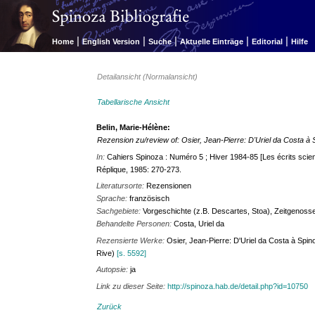
|
|
|
|
|
Home
English Version
Suche
Aktuelle Einträge
Editorial
Hilfe
Detailansicht (Normalansicht)
Tabellarische Ansicht
Belin, Marie-Hélène:
Rezension zu/review of: Osier, Jean-Pierre: D'Uriel da Costa à
In:
Cahiers Spinoza : Numéro 5 ; Hiver 1984-85 [Les écrits scie
Réplique, 1985: 270-273.
Literatursorte:
Rezensionen
Sprache:
französisch
Sachgebiete:
Vorgeschichte (z.B. Descartes, Stoa), Zeitgenoss
Behandelte Personen:
Costa, Uriel da
Rezensierte Werke:
Osier, Jean-Pierre: D'Uriel da Costa à Spinoz
Rive)
[s. 5592]
Autopsie:
ja
Link zu dieser Seite:
http://spinoza.hab.de/detail.php?id=10750
Zurück