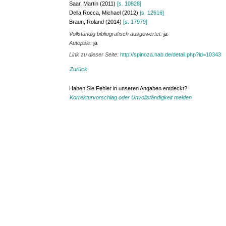
Saar, Martin (2011)
[s. 10828]
Della Rocca, Michael (2012)
[s. 12616]
Braun, Roland (2014)
[s. 17979]
Vollständig bibliografisch ausgewertet:
ja
Autopsie:
ja
Link zu dieser Seite:
http://spinoza.hab.de/detail.php?id=10343
Zurück
Haben Sie Fehler in unseren Angaben entdeckt?
Korrekturvorschlag oder Unvollständigkeit melden