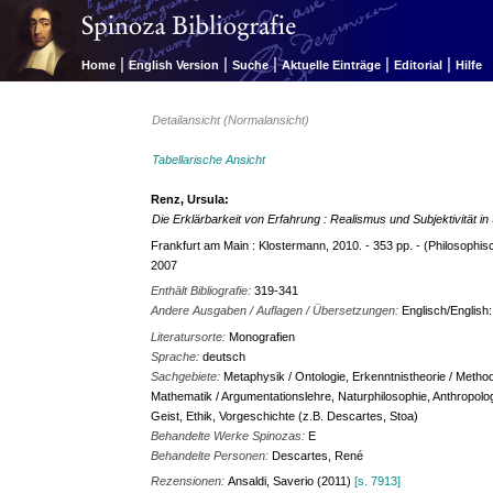
|
|
|
|
|
Home
English Version
Suche
Aktuelle Einträge
Editorial
Hilfe
Detailansicht (Normalansicht)
Tabellarische Ansicht
Renz, Ursula:
Die Erklärbarkeit von Erfahrung : Realismus und Subjektivität 
Frankfurt am Main : Klostermann, 2010. - 353 pp. - (Philosophisc
2007
Enthält Bibliografie:
319-341
Andere Ausgaben / Auflagen / Übersetzungen:
Englisch/English
Literatursorte:
Monografien
Sprache:
deutsch
Sachgebiete:
Metaphysik / Ontologie, Erkenntnistheorie / Method
Mathematik / Argumentationslehre, Naturphilosophie, Anthropolog
Geist, Ethik, Vorgeschichte (z.B. Descartes, Stoa)
Behandelte Werke Spinozas:
E
Behandelte Personen:
Descartes, René
Rezensionen:
Ansaldi, Saverio (2011)
[s. 7913]