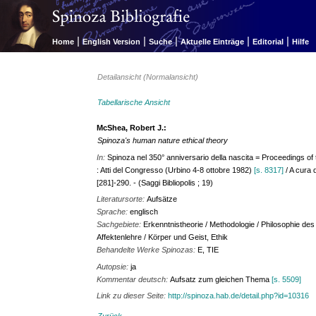
|
|
|
|
|
Home
English Version
Suche
Aktuelle Einträge
Editorial
Hilfe
Detailansicht (Normalansicht)
Tabellarische Ansicht
McShea, Robert J.:
Spinoza's human nature ethical theory
In:
Spinoza nel 350° anniversario della nascita = Proceedings of t
: Atti del Congresso (Urbino 4-8 ottobre 1982)
[s. 8317]
/ A cura d
[281]-290. - (Saggi Bibliopolis ; 19)
Literatursorte:
Aufsätze
Sprache:
englisch
Sachgebiete:
Erkenntnistheorie / Methodologie / Philosophie des
Affektenlehre / Körper und Geist, Ethik
Behandelte Werke Spinozas:
E, TIE
Autopsie:
ja
Kommentar deutsch:
Aufsatz zum gleichen Thema
[s. 5509]
Link zu dieser Seite:
http://spinoza.hab.de/detail.php?id=10316