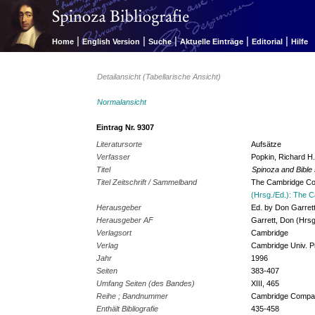
|
|
|
|
|
Home
English Version
Suche
Aktuelle Einträge
Editorial
Hilfe
Detailansicht (Tabellarische Ansicht)
Normalansicht
Eintrag Nr. 9307
Literatursorte
Aufsätze
Verfasser
Popkin, Richard H
Titel
Spinoza and Bible
Titel Zeitschrift / Sammelband
The Cambridge Co
(Hrsg./Ed.): The C
Herausgeber
Ed. by Don Garret
Herausgeber AF
Garrett, Don (Hrsg
Verlagsort
Cambridge
Verlag
Cambridge Univ. P
Jahr
1996
Seiten
383-407
Umfang Seiten (des Bandes)
XIII, 465
Reihe ; Bandnummer
Cambridge Compa
Enthält Bibliografie
435-458