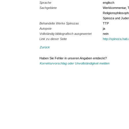
Sprache
englisch
Sachgebiete
Werkkommentar, Th
Religionsphilosoph
Spinoza und Juden
Behandelte Werke Spinozas
TTP
Autopsie
ja
Vollständig bibliografisch ausgewertet
nein
Link zu dieser Seite
http://spinoza.hab
Zurück
Haben Sie Fehler in unseren Angaben entdeckt?
Korrekturvorschlag oder Unvollständigkeit melden