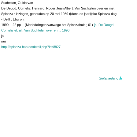
Suchtelen, Guido van
De Deugd, Cornelis; Henrard, Roger Jean Albert: Van Suchtelen over en met
Spinoza : lezingen, gehouden op 20 mei 1989 tijdens de jaarlijske Spinoza-dag.
- Delft : Eburon,
1990. - 22 pp. - (Mededelingen vanwege het Spinozahuis ; 61)
[s. De Deugd,
Cornelis et. al.: Van Suchtelen over en..., 1990]
ja
nein
http://spinoza.hab.de/detail.php?id=8927
Seitenanfang