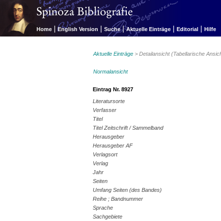
|
|
|
|
|
Home
English Version
Suche
Aktuelle Einträge
Editorial
Hilfe
Aktuelle Einträge
> Detailansicht (Tabellarische Ansic
Normalansicht
Eintrag Nr. 8927
Literatursorte
Verfasser
Titel
Titel Zeitschrift / Sammelband
Herausgeber
Herausgeber AF
Verlagsort
Verlag
Jahr
Seiten
Umfang Seiten (des Bandes)
Reihe ; Bandnummer
Sprache
Sachgebiete