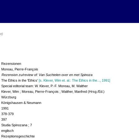
ht)
Rezensionen
Moreau, Pierre-François
Rezension zu/review of: Van Suchtelen over en met Spinoza
The Ethics in the 'Ethics'
[s. Klever, Wim et. al.: The Ethics in the..., 1991]
Special editorial team: W. Klever, P.-F. Moreau, M. Walther
Klever, Wim ; Moreau, Pierre-François ; Walther, Manfred (Hrsg./Ed.)
Würzburg
Königshausen & Neumann
1991
378-379
397
Studia Spinozana ; 7
englisch
Rezeptionsgeschichte