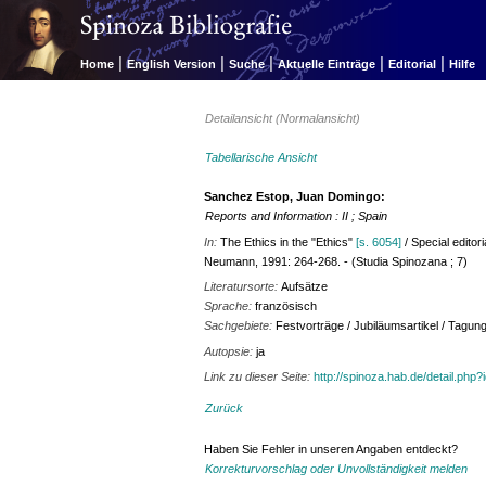
|
|
|
|
|
Home
English Version
Suche
Aktuelle Einträge
Editorial
Hilfe
Detailansicht (Normalansicht)
Tabellarische Ansicht
Sanchez Estop, Juan Domingo:
Reports and Information : II ; Spain
In:
The Ethics in the "Ethics"
[s. 6054]
/ Special editor
Neumann, 1991: 264-268. - (Studia Spinozana ; 7)
Literatursorte:
Aufsätze
Sprache:
französisch
Sachgebiete:
Festvorträge / Jubiläumsartikel / Tagun
Autopsie:
ja
Link zu dieser Seite:
http://spinoza.hab.de/detail.php
Zurück
Haben Sie Fehler in unseren Angaben entdeckt?
Korrekturvorschlag oder Unvollständigkeit melden