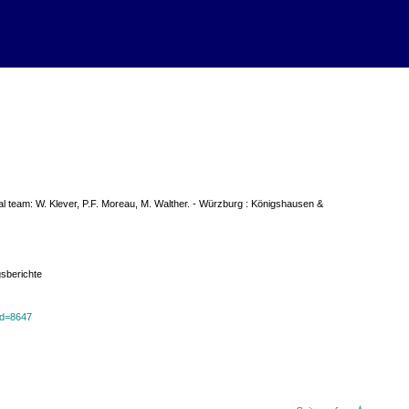
ial team: W. Klever, P.F. Moreau, M. Walther. - Würzburg : Königshausen &
gsberichte
?id=8647