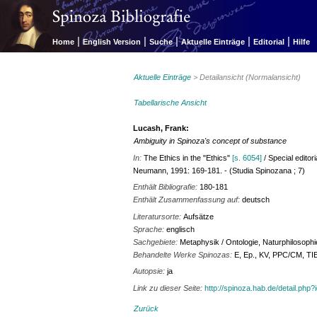
|
|
|
|
|
Home
English Version
Suche
Aktuelle Einträge
Editorial
Hilfe
Aktuelle Einträge
> Detailansicht (Normalansicht)
Tabellarische Ansicht
Lucash, Frank:
Ambiguity in Spinoza's concept of substance
In:
The Ethics in the "Ethics"
[s. 6054]
/ Special editor
Neumann, 1991: 169-181. - (Studia Spinozana ; 7)
Enthält Bibliografie:
180-181
Enthält Zusammenfassung auf:
deutsch
Literatursorte:
Aufsätze
Sprache:
englisch
Sachgebiete:
Metaphysik / Ontologie, Naturphilosophi
Behandelte Werke Spinozas:
E, Ep., KV, PPC/CM, TI
Autopsie:
ja
Link zu dieser Seite:
http://spinoza.hab.de/detail.php
Zurück