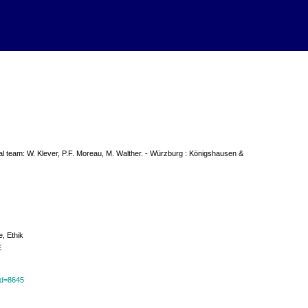
ial team: W. Klever, P.F. Moreau, M. Walther. - Würzburg : Königshausen &
e, Ethik
E
?id=8645