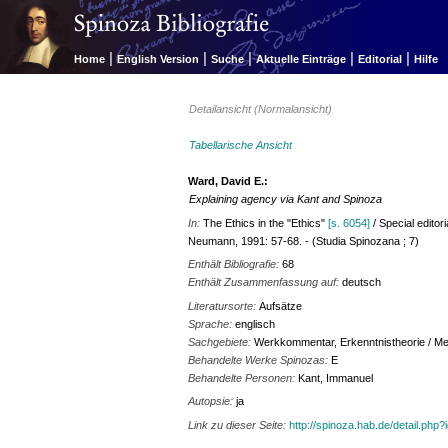
|
|
|
|
|
Home
English Version
Suche
Aktuelle Einträge
Editorial
Hilfe
Detailansicht (Normalansicht)
Tabellarische Ansicht
Ward, David E.:
Explaining agency via Kant and Spinoza
In:
The Ethics in the "Ethics"
[s. 6054]
/ Special editor
Neumann, 1991: 57-68. - (Studia Spinozana ; 7)
Enthält Bibliografie:
68
Enthält Zusammenfassung auf:
deutsch
Literatursorte:
Aufsätze
Sprache:
englisch
Sachgebiete:
Werkkommentar, Erkenntnistheorie / Meth
Behandelte Werke Spinozas:
E
Behandelte Personen:
Kant, Immanuel
Autopsie:
ja
Link zu dieser Seite:
http://spinoza.hab.de/detail.php