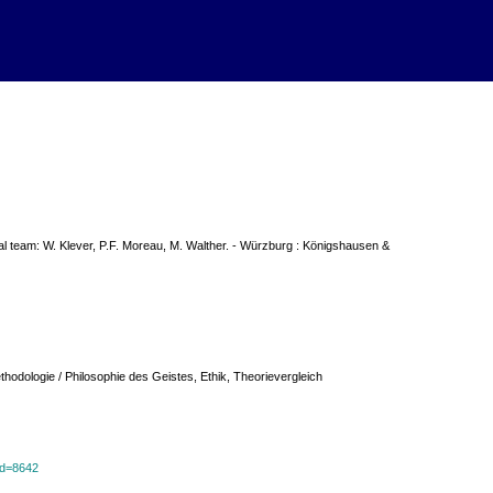
ial team: W. Klever, P.F. Moreau, M. Walther. - Würzburg : Königshausen &
odologie / Philosophie des Geistes, Ethik, Theorievergleich
?id=8642