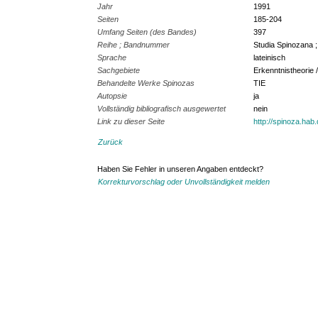
Jahr
1991
Seiten
185-204
Umfang Seiten (des Bandes)
397
Reihe ; Bandnummer
Studia Spinozana ;
Sprache
lateinisch
Sachgebiete
Erkenntnistheorie 
Behandelte Werke Spinozas
TIE
Autopsie
ja
Vollständig bibliografisch ausgewertet
nein
Link zu dieser Seite
http://spinoza.hab
Zurück
Haben Sie Fehler in unseren Angaben entdeckt?
Korrekturvorschlag oder Unvollständigkeit melden