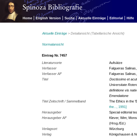
|
|
|
|
|
Home
English Version
Suche
Aktuelle Einträge
Editorial
Hilfe
Aktuelle Einträge
> Detailansicht (Tabellarische Ansicht)
Normalansicht
Eintrag Nr. 7457
Literatursorte
Aufsätze
Verfasser
Falgueras Salinas,
Verfasser AF
Falgueras Salinas,
Titel
Doctissimo et acut
Universitate Rote
definitione vis na
Emendatione
Titel Zeitschrift / Sammelband
The Ethics in the '
the..., 1991]
Herausgeber
Special editorial t
Herausgeber AF
Klever, Wim; Morea
(Hrsg./Ed.)
Verlagsort
Würzburg
Verlag
Königshausen & 