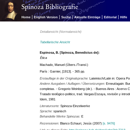
|
|
|
|
|
Home
English Version
Suche
Aktuelle Einträge
Editorial
Hilfe
Detailansicht (Normalansicht)
Tabellarische Ansicht
Espinosa, B. [Spinoza, Benedictus de]:
Ética
Machado, Manuel (Übers./Transl.)
París : Garnier, [1913]. - 365 pp.
Erstauflage in der Originalsprache:
Lateinisch/Latin in: Opera 
Andere Ausgaben / Auflagen / Übersetzungen:
Erneut/again: Bu
completas. - Gregorio Weinberg (dir.). - Buenos Aires : Acervo 
Tratado teológico-politico, trad. Vargas/Zozaya, revisión y intro
Idem, 1981
Literatursorte:
Spinoza-Einzelwerke
Sprache:
spanisch
Behandelte Werke Spinozas:
E
Rezensionen:
Blanco Echauri, Jesús (2007)
[s. 9476]