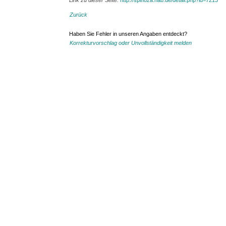
Link zu dieser Seite:
http://spinoza.hab.de/detail.php?id=7213
Zurück
Haben Sie Fehler in unseren Angaben entdeckt?
Korrekturvorschlag oder Unvollständigkeit melden