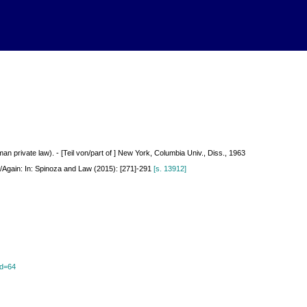
n private law). - [Teil von/part of ] New York, Columbia Univ., Diss., 1963
/Again: In: Spinoza and Law (2015): [271]-291
[s. 13912]
id=64