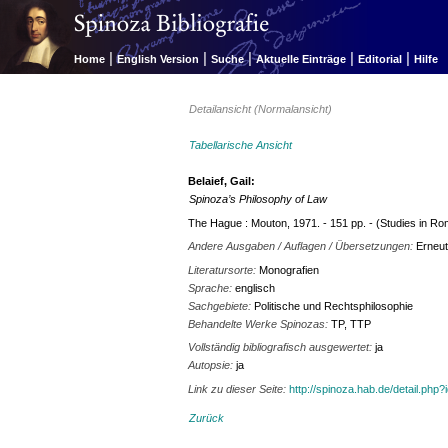
|
|
|
|
|
Home
English Version
Suche
Aktuelle Einträge
Editorial
Hilfe
Detailansicht (Normalansicht)
Tabellarische Ansicht
Belaief, Gail:
Spinoza’s Philosophy of Law
The Hague : Mouton, 1971. - 151 pp. - (Studies in Roma
Andere Ausgaben / Auflagen / Übersetzungen:
Erneut
Literatursorte:
Monografien
Sprache:
englisch
Sachgebiete:
Politische und Rechtsphilosophie
Behandelte Werke Spinozas:
TP, TTP
Vollständig bibliografisch ausgewertet:
ja
Autopsie:
ja
Link zu dieser Seite:
http://spinoza.hab.de/detail.php?
Zurück