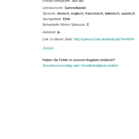
Enthält Bibliografie:
383-387
Literatursorte:
Sammelbände
Sprache:
deutsch, englisch, französisch, italienisch, spanisch
Sachgebiete:
Ethik
Behandelte Werke Spinozas:
E
Autopsie:
ja
Link zu dieser Seite:
http://spinoza.hab.de/detail.php?id=6054
Zurück
Haben Sie Fehler in unseren Angaben entdeckt?
Korrekturvorschlag oder Unvollständigkeit melden