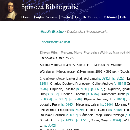
|
|
|
|
|
Home
English Version
Suche
Aktuelle Einträge
Editorial
Hilfe
Aktuelle Einträge
> Detailansicht (Normalansicht)
Tabellarische Ansicht
Klever, Wim ; Moreau, Pierre-François ; Walther, Manfred (H
The Ethics in the "Ethics"
Special Editorial Team: W. Klever, P.-F. Moreau, M. Walther
Würzburg : Königshausen & Neumann, 1991. - 397 pp. - (Studia 
Enthaltene Werke:
Bartuschat, Wolfgang
[s. 8931]
;
[s. 2522]
; B
3158]
; Charles-Daubert, Françoise ; Collier, Andrew
[s. 8643]
Cr
8935]
; Englisch, Felicitas
[s. 4541]
;
[s. 5514]
; Falgueras, Ignat
Don
[s. 8912]
; Heerich, Thomas
[s. 4584]
; Kammerer, Armin
[s
[s. 6056]
;
[s. 6057]
;
[s. 8646]
; Klijnsmit, Anthony J.
[s. 8941]
; L
Lucash, Frank
[s. 8645]
; Madanes, Leiser
[s. 8906]
; Moreau, P
; Niewöhner, Friedrich
[s. 8929]
; Remus, Daniela
[s. 3250]
; Ric
Rousset, Bernard
[s. 8367]
; Sánchez Estop, Juan Domingo
[s.
Schulz, Ortrun
[s. 4696]
;
[s. 1726]
; Sugar, Gary
[s. 8644]
; Wal
E.
[s. 8642]