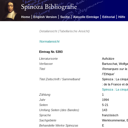
|
|
|
|
|
Home
English Version
Suche
Aktuelle Einträge
Editorial
Hilfe
Detailansicht (Tabellarische Ansicht)
Normalansicht
Eintrag Nr. 5393
Literatursorte
Aufsätze
Verfasser
Bartuschat, Wolfg
Titel
Remarques sur la p
l''Ethique'
Titel Zeitschrift / Sammelband
Spinoza : La cinqu
: de la France et 
Spinoza : La cinqu
Zählung
1
Jahr
1994
Seiten
5-21
Umfang Seiten (des Bandes)
143
Sprache
französisch
Sachgebiete
Werkkommentar, E
Behandelte Werke Spinozas
E