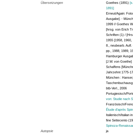
Übersetzungen
Goethes (1891)
[s
1891]
Erneut/Again: Fot
Ausgabe]. - Münch
1999 // Goethes W
[hrsg. von Erich T
Schriften (1) / [H
1955 [1958, 1960, 
8., neubearb. Aufl
pp., 1988, 1989, 1
Hamburger Ausgabe]
[J.W. von Goethe]
Schaffens [Münchn
Jahrzehnt 1775-178
München : Hanser,
Taschenbuchausg. 
btb-Verl., 2006
Portugiesisch/Por
von: Studie nach Sp
Französisch/Fren
Étude d'après Spin
Italienisch/Italian
fine Settecento (1
Spinoza-Renaissan
Autopsie
ja