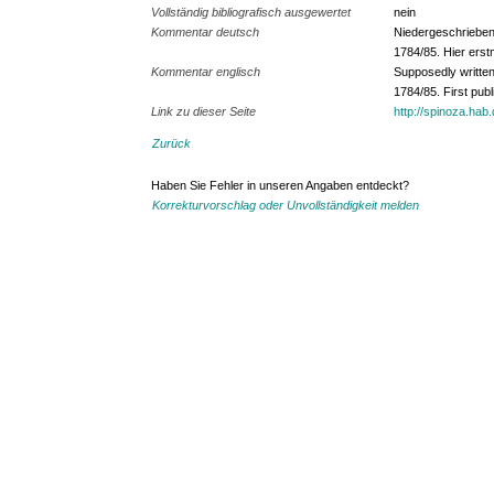
Vollständig bibliografisch ausgewertet
nein
Kommentar deutsch
Niedergeschrieben 
1784/85. Hier erstm
Kommentar englisch
Supposedly written
1784/85. First publi
Link zu dieser Seite
http://spinoza.hab
Zurück
Haben Sie Fehler in unseren Angaben entdeckt?
Korrekturvorschlag oder Unvollständigkeit melden