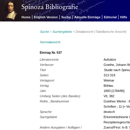
|
|
|
|
|
Home
English Version
Suche
Aktuelle Einträge
Editorial
Hilfe
Suche
>
Suchergebnis
> Detailansicht (Tabellarische Ansicht)
Normalansicht
Eintrag Nr. 537
Literatursorte
Aufsätze
Verfasser
Goethe, Johann W
Titel
Studie nach Spino
Seiten
313-319
Verlagsort
Weimar
Verlag
Böhlau
Jahr
1893 [1784/85]
Umfang Seiten (des Bandes)
VII, 382
Reihe ; Bandnummer
Goethes Werke : II
Schriften ; 11 [= Vo
Sprache
deutsch
Sachgebiete
Erkenntnistheorie 
Rezeptionsgeschi
Andere Ausgaben / Auflagen /
Zuerst/First: In B