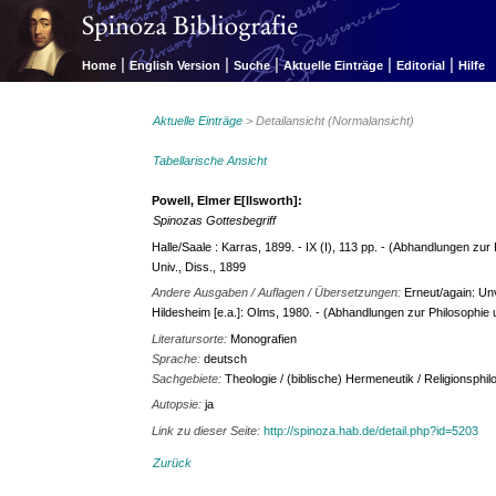
|
|
|
|
|
Home
English Version
Suche
Aktuelle Einträge
Editorial
Hilfe
Aktuelle Einträge
> Detailansicht (Normalansicht)
Tabellarische Ansicht
Powell, Elmer E[llsworth]:
Spinozas Gottesbegriff
Halle/Saale : Karras, 1899. - IX (I), 113 pp. - (Abhandlungen zur
Univ., Diss., 1899
Andere Ausgaben / Auflagen / Übersetzungen:
Erneut/again: Unv
Hildesheim [e.a.]: Olms, 1980. - (Abhandlungen zur Philosophie 
Literatursorte:
Monografien
Sprache:
deutsch
Sachgebiete:
Theologie / (biblische) Hermeneutik / Religionsphil
Autopsie:
ja
Link zu dieser Seite:
http://spinoza.hab.de/detail.php?id=5203
Zurück