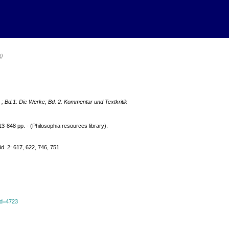
t)
 ; Bd.1: Die Werke; Bd. 2: Kommentar und Textkritik
613-848 pp. - (Philosophia resources library).
Bd. 2: 617, 622, 746, 751
?id=4723