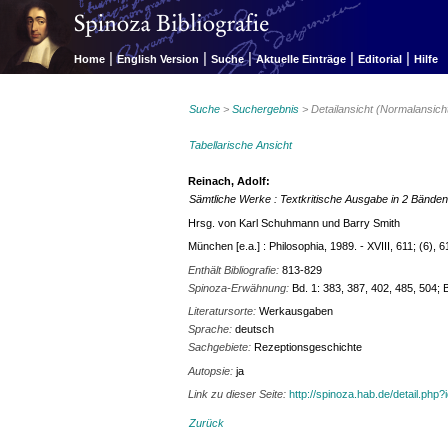
|
|
|
|
|
Home
English Version
Suche
Aktuelle Einträge
Editorial
Hilfe
Suche
>
Suchergebnis
> Detailansicht (Normalansich
Tabellarische Ansicht
Reinach, Adolf:
Sämtliche Werke : Textkritische Ausgabe in 2 Bänden
Hrsg. von Karl Schuhmann und Barry Smith
München [e.a.] : Philosophia, 1989. - XVIII, 611; (6), 
Enthält Bibliografie:
813-829
Spinoza-Erwähnung:
Bd. 1: 383, 387, 402, 485, 504; 
Literatursorte:
Werkausgaben
Sprache:
deutsch
Sachgebiete:
Rezeptionsgeschichte
Autopsie:
ja
Link zu dieser Seite:
http://spinoza.hab.de/detail.php
Zurück