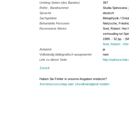
Umfang Seiten (des Bandes)
397
Reihe ; Bandnummer
Studia Spinozana ;
Sprache
deutsch
Sachgebiete
Metaphysik / Ontol
Behandelte Personen
Nietzsche, Friedr
Rezensierte Werke
Snel, Robert: Het
verhouding tot Spi
1989. - 32 pp. - (
Snel, Robert: ¬He
Autopsie
ja
Vollständig bibliografisch ausgewertet
nein
Link zu dieser Seite
http://spinoza.hab
Zurück
Haben Sie Fehler in unseren Angaben entdeckt?
Korrekturvorschlag oder Unvollständigkeit melden