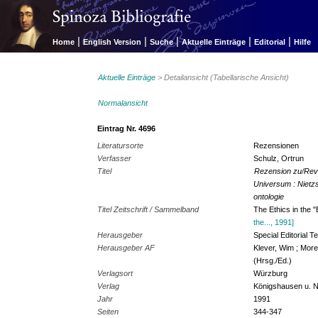
|
|
|
|
|
Home
English Version
Suche
Aktuelle Einträge
Editorial
Hilfe
Aktuelle Einträge
> Detailansicht (Tabellarische Ansicht)
Normalansicht
Eintrag Nr. 4696
Literatursorte
Rezensionen
Verfasser
Schulz, Ortrun
Titel
Rezension zu/Revi
Universum : Nietz
ontologie
Titel Zeitschrift / Sammelband
The Ethics in the 
the..., 1991]
Herausgeber
Special Editorial 
Herausgeber AF
Klever, Wim ; More
(Hrsg./Ed.)
Verlagsort
Würzburg
Verlag
Königshausen u.
Jahr
1991
Seiten
344-347