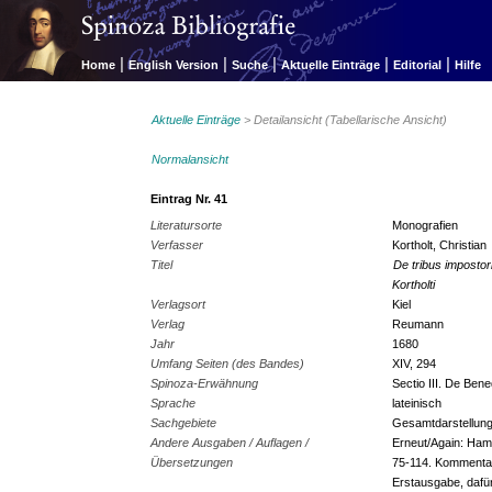
|
|
|
|
|
Home
English Version
Suche
Aktuelle Einträge
Editorial
Hilfe
Aktuelle Einträge
> Detailansicht (Tabellarische Ansicht)
Normalansicht
Eintrag Nr. 41
Literatursorte
Monografien
Verfasser
Kortholt, Christian
Titel
De tribus impostori
Kortholti
Verlagsort
Kiel
Verlag
Reumann
Jahr
1680
Umfang Seiten (des Bandes)
XIV, 294
Spinoza-Erwähnung
Sectio III. De Ben
Sprache
lateinisch
Sachgebiete
Gesamtdarstellung
Andere Ausgaben / Auflagen /
Erneut/Again: Hambu
Übersetzungen
75-114. Kommenta
Erstausgabe, dafür