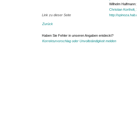
Wilhelm Halfmann: 
Christian Kortholt,
Link zu dieser Seite
http://spinoza.hab
Zurück
Haben Sie Fehler in unseren Angaben entdeckt?
Korrekturvorschlag oder Unvollständigkeit melden