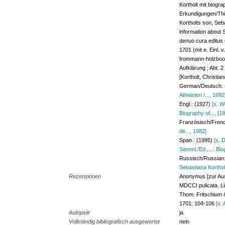
Kortholt mit biogr
Erkundigungen/This
Kortholts son, Seba
information about S
denuo cura editus C
1701 (mit e. Einl. 
frommann-holzboog
Aufklärung ; Abt. 2 
[Kortholt, Christian
German/Deutsch:
Atheisten /..., 1692
Engl.: (1927)
[s. W
Biography of..., [1
Französisch/Fren
de..., 1982]
Span.: (1995)
[s. 
Samml./Ed.,...: Bi
Russisch/Russian
Sebastiana Kortholt
Rezensionen
Anonymus [zur Aus
MDCCI pulicata. L
Thom. Fritschium &
1701: 104-106
[s.
Autopsie
ja
Vollständig bibliografisch ausgewertet
nein