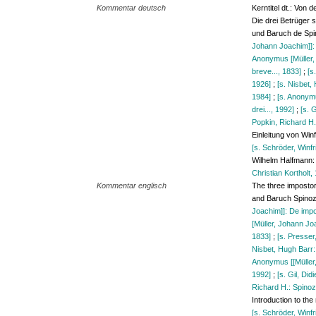
Kommentar deutsch
Kerntitel dt.: Von 
Die drei Betrüger
und Baruch de Spi
Johann Joachim]]: 
Anonymus [Müller,
breve..., 1833]
;
[s
1926]
;
[s. Nisbet,
1984]
;
[s. Anonymu
drei..., 1992]
;
[s. G
Popkin, Richard H.
Einleitung von Win
[s. Schröder, Winfr
Wilhelm Halfmann:
Christian Kortholt,
Kommentar englisch
The three imposto
and Baruch Spinoz
Joachim]]: De impos
[Müller, Johann Jo
1833]
;
[s. Presser
Nisbet, Hugh Barr:
Anonymus [[Müller,
1992]
;
[s. Gil, Did
Richard H.: Spinoz
Introduction to the
[s. Schröder, Winfr