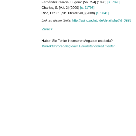
Fernández Garcia, Eugenio [Vol. 2-4] (1998)
[s. 7070]
Charles, S. [Vol. 2] (2000)
[s. 11798]
Rice, Lee C. [alle Titel/all Vol.] (2008)
[s. 9041]
Link zu dieser Seite:
http://spinoza.hab.de/detail.php?id=3925
Zurück
Haben Sie Fehler in unseren Angaben entdeckt?
Korrekturvorschlag oder Unvollständigkeit melden