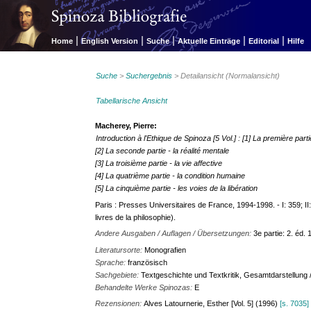
|
|
|
|
|
Home
English Version
Suche
Aktuelle Einträge
Editorial
Hilfe
Suche
>
Suchergebnis
> Detailansicht (Normalansicht)
Tabellarische Ansicht
Macherey, Pierre:
Introduction à l'Ethique de Spinoza [5 Vol.] : [1] La première par
[2] La seconde partie - la réalité mentale
[3] La troisième partie - la vie affective
[4] La quatrième partie - la condition humaine
[5] La cinquième partie - les voies de la libération
Paris : Presses Universitaires de France, 1994-1998. - I: 359; II:
livres de la philosophie).
Andere Ausgaben / Auflagen / Übersetzungen:
3e partie: 2. éd.
Literatursorte:
Monografien
Sprache:
französisch
Sachgebiete:
Textgeschichte und Textkritik, Gesamtdarstellung
Behandelte Werke Spinozas:
E
Rezensionen:
Alves Latournerie, Esther [Vol. 5] (1996)
[s. 7035]