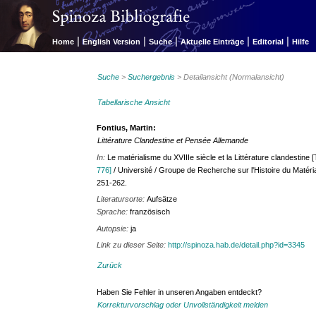
|
|
|
|
|
Home
English Version
Suche
Aktuelle Einträge
Editorial
Hilfe
Suche
>
Suchergebnis
> Detailansicht (Normalansicht)
Tabellarische Ansicht
Fontius, Martin:
Littérature Clandestine et Pensée Allemande
In:
Le matérialisme du XVIIIe siècle et la Littérature clandestine
776]
/ Université
/ Groupe de Recherche sur l'Histoire du Matérial
251-262.
Literatursorte:
Aufsätze
Sprache:
französisch
Autopsie:
ja
Link zu dieser Seite:
http://spinoza.hab.de/detail.php?id=3345
Zurück
Haben Sie Fehler in unseren Angaben entdeckt?
Korrekturvorschlag oder Unvollständigkeit melden