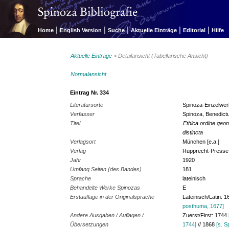
|
|
|
|
|
Home
English Version
Suche
Aktuelle Einträge
Editorial
Hilfe
Aktuelle Einträge
> Detailansicht (Tabellarische Ansicht)
Normalansicht
Eintrag Nr. 334
Literatursorte
Spinoza-Einzelwe
Verfasser
Spinoza, Benedict
Titel
Ethica ordine geom
distincta
Verlagsort
München [e.a.]
Verlag
Rupprecht-Presse 
Jahr
1920
Umfang Seiten (des Bandes)
181
Sprache
lateinisch
Behandelte Werke Spinozas
E
Erstauflage in der Originalsprache
Lateinisch/Latin: 
posthuma, 1677]
Andere Ausgaben / Auflagen /
Zuerst/First: 1744
Übersetzungen
1744]
// 1868
[s. S