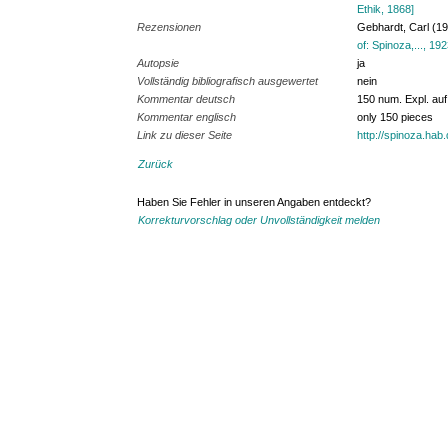
Ethik, 1868]
Rezensionen
Gebhardt, Carl (1
of: Spinoza,..., 192
Autopsie
ja
Vollständig bibliografisch ausgewertet
nein
Kommentar deutsch
150 num. Expl. au
Kommentar englisch
only 150 pieces
Link zu dieser Seite
http://spinoza.hab
Zurück
Haben Sie Fehler in unseren Angaben entdeckt?
Korrekturvorschlag oder Unvollständigkeit melden