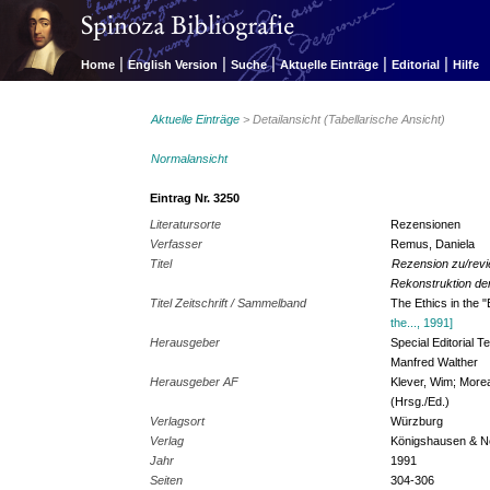
|
|
|
|
|
Home
English Version
Suche
Aktuelle Einträge
Editorial
Hilfe
Aktuelle Einträge
> Detailansicht (Tabellarische Ansicht)
Normalansicht
Eintrag Nr. 3250
Literatursorte
Rezensionen
Verfasser
Remus, Daniela
Titel
Rezension zu/revi
Rekonstruktion de
Titel Zeitschrift / Sammelband
The Ethics in the 
the..., 1991]
Herausgeber
Special Editorial 
Manfred Walther
Herausgeber AF
Klever, Wim; Morea
(Hrsg./Ed.)
Verlagsort
Würzburg
Verlag
Königshausen & 
Jahr
1991
Seiten
304-306