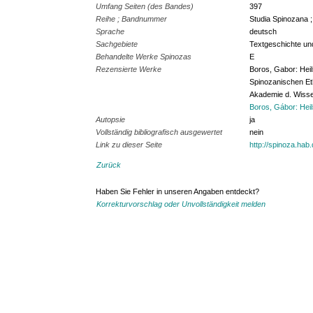
Umfang Seiten (des Bandes)
397
Reihe ; Bandnummer
Studia Spinozana ;
Sprache
deutsch
Sachgebiete
Textgeschichte und
Behandelte Werke Spinozas
E
Rezensierte Werke
Boros, Gabor: Heil
Spinozanischen Ethi
Akademie d. Wisse
Boros, Gábor: Hei
Autopsie
ja
Vollständig bibliografisch ausgewertet
nein
Link zu dieser Seite
http://spinoza.hab
Zurück
Haben Sie Fehler in unseren Angaben entdeckt?
Korrekturvorschlag oder Unvollständigkeit melden