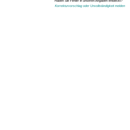
Haben Sie Fehler in unseren Angaben entdeckt?
Korrekturvorschlag oder Unvollständigkeit melden