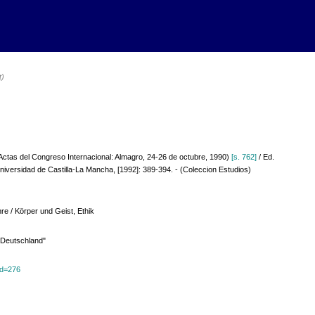
t)
Actas del Congreso Internacional: Almagro, 24-26 de octubre, 1990)
[s. 762]
/ Ed.
niversidad de Castilla-La Mancha, [1992]: 389-394. - (Coleccion Estudios)
hre / Körper und Geist, Ethik
n Deutschland"
?id=276