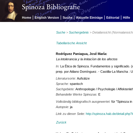
|
|
|
|
|
Home
English Version
Suche
Aktuelle Einträge
Editorial
Hilfe
Suche
>
Suchergebnis
> Detailansicht (Normalansich
Tabellarische Ansicht
Rodríguez Paniagua, José María:
La intolerancia y la imitacíon de los afectos
In:
La Ética de Spinoza. Fundamentos y significado. (
prep. por Atilano Domínguez. - Castilla-La Mancha : U
Literatursorte:
Aufsätze
Sprache:
spanisch
Sachgebiete:
Anthropologie / Psychologie / Affektenle
Behandelte Werke Spinozas:
E
Vollständig bibliografisch ausgewertet:
für "Spinoza i
Autopsie:
ja
Link zu dieser Seite:
http://spinoza.hab.de/detail.php
Zurück