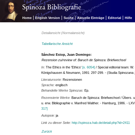
|
|
|
|
|
Home
English Version
Suche
Aktuelle Einträge
Editorial
Hilfe
Detailansicht (Normalansicht)
Tabellarische Ansicht
Sánchez Estop, Juan Domingo:
Rezension zu/review of: Baruch de Spinoza: Briefwechsel
In:
The Ethics in the 'Ethics'
[s. 6054]
/ Special editorial team: W.
Königshausen & Neumann, 1991: 297-299. - (Studia Spinozana ;
Literatursorte:
Rezensionen
Sprache:
englisch
Behandelte Werke Spinozas:
Ep.
Rezensierte Werke:
Baruch de Spinoza: Briefwechsel / Übers. u.
u. erw. Bibliographie v. Manfred Walther. - Hamburg, 1986. - LXVI
317]
Autopsie:
ja
Link zu dieser Seite:
http://spinoza.hab.de/detail.php?id=2411
Zurück