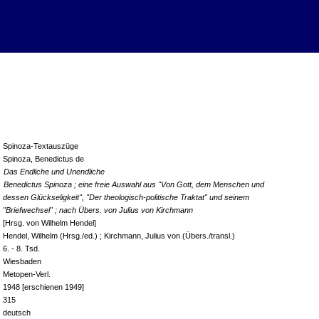
Spinoza-Textauszüge
Spinoza, Benedictus de
Das Endliche und Unendliche
Benedictus Spinoza ; eine freie Auswahl aus "Von Gott, dem Menschen und
dessen Glückseligkeit", "Der theologisch-politische Traktat" und seinem
"Briefwechsel" ; nach Übers. von Julius von Kirchmann
[Hrsg. von Wilhelm Hendel]
Hendel, Wilhelm (Hrsg./ed.) ; Kirchmann, Julius von (Übers./transl.)
6. - 8. Tsd.
Wiesbaden
Metopen-Verl.
1948 [erschienen 1949]
315
deutsch