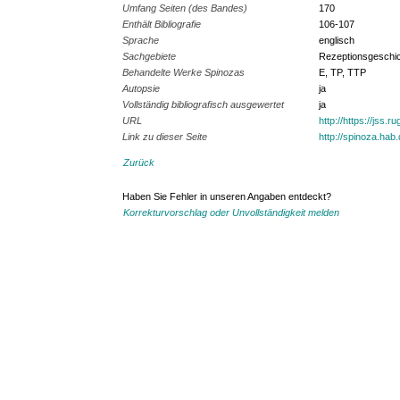
Umfang Seiten (des Bandes)
170
Enthält Bibliografie
106-107
Sprache
englisch
Sachgebiete
Rezeptionsgeschi
Behandelte Werke Spinozas
E, TP, TTP
Autopsie
ja
Vollständig bibliografisch ausgewertet
ja
URL
http://https://jss.r
Link zu dieser Seite
http://spinoza.hab
Zurück
Haben Sie Fehler in unseren Angaben entdeckt?
Korrekturvorschlag oder Unvollständigkeit melden