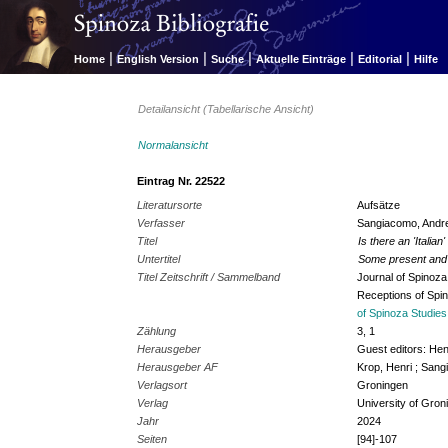
|
|
|
|
|
Home
English Version
Suche
Aktuelle Einträge
Editorial
Hilfe
Detailansicht (Tabellarische Ansicht)
Normalansicht
Eintrag Nr. 22522
Literatursorte
Aufsätze
Verfasser
Sangiacomo, Andr
Titel
Is there an 'Italia
Untertitel
Some present and 
Titel Zeitschrift / Sammelband
Journal of Spinoza
Receptions of Spi
of Spinoza Studies.
Zählung
3, 1
Herausgeber
Guest editors: He
Herausgeber AF
Krop, Henri ; Sang
Verlagsort
Groningen
Verlag
University of Gron
Jahr
2024
Seiten
[94]-107