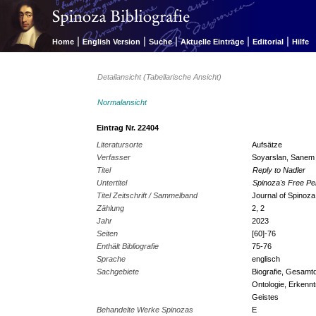
|
|
|
|
|
Home
English Version
Suche
Aktuelle Einträge
Editorial
Hilfe
Detailansicht (Tabellarische Ansicht)
Normalansicht
Eintrag Nr. 22404
Literatursorte
Aufsätze
Verfasser
Soyarslan, Sanem
Titel
Reply to Nadler
Untertitel
Spinoza's Free P
Titel Zeitschrift / Sammelband
Journal of Spinoza
Zählung
2, 2
Jahr
2023
Seiten
[60]-76
Enthält Bibliografie
75-76
Sprache
englisch
Sachgebiete
Biografie, Gesamtd
Ontologie, Erkennt
Geistes
Behandelte Werke Spinozas
E