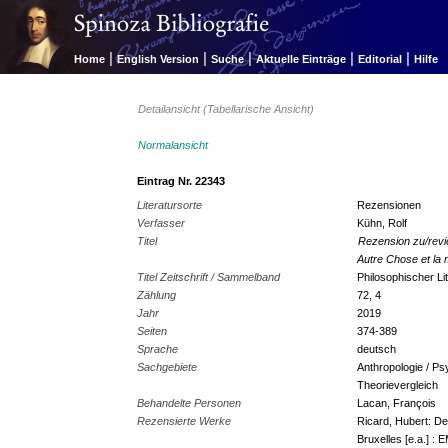
|
|
|
|
|
Home
English Version
Suche
Aktuelle Einträge
Editorial
Hilfe
Detailansicht (Tabellarische Ansicht)
Normalansicht
Eintrag Nr. 22343
Literatursorte
Rezensionen
Verfasser
Kühn, Rolf
Titel
Rezension zu/revi
Autre Chose et la 
Titel Zeitschrift / Sammelband
Philosophischer Li
Zählung
72, 4
Jahr
2019
Seiten
374-389
Sprache
deutsch
Sachgebiete
Anthropologie / Psy
Theorievergleich
Behandelte Personen
Lacan, François
Rezensierte Werke
Ricard, Hubert: De
Bruxelles [e.a.] : 