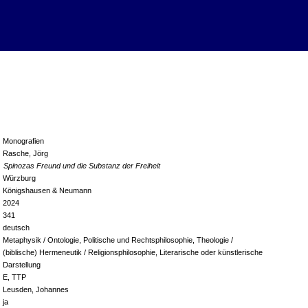
Monografien
Rasche, Jörg
Spinozas Freund und die Substanz der Freiheit
Würzburg
Königshausen & Neumann
2024
341
deutsch
Metaphysik / Ontologie, Politische und Rechtsphilosophie, Theologie /
(biblische) Hermeneutik / Religionsphilosophie, Literarische oder künstlerische
Darstellung
E, TTP
Leusden, Johannes
ja