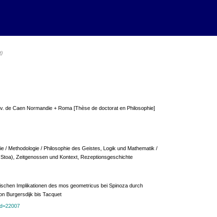
t)
, Univ. de Caen Normandie + Roma [Thèse de doctorat en Philosophie]
ie / Methodologie / Philosophie des Geistes, Logik und Mathematik /
 Stoa), Zeitgenossen und Kontext, Rezeptionsgeschichte
ischen Implikationen des mos geometricus bei Spinoza durch
on Burgersdijk bis Tacquet
?id=22007