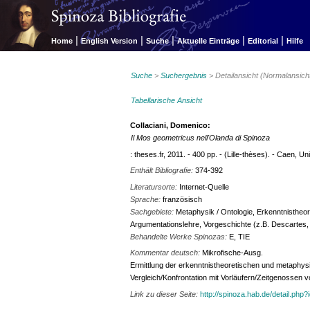
|
|
|
|
|
Home
English Version
Suche
Aktuelle Einträge
Editorial
Hilfe
Suche
>
Suchergebnis
> Detailansicht (Normalansich
Tabellarische Ansicht
Collaciani, Domenico:
Il Mos geometricus nell'Olanda di Spinoza
: theses.fr, 2011. - 400 pp. - (Lille-thèses). - Caen
Enthält Bibliografie:
374-392
Literatursorte:
Internet-Quelle
Sprache:
französisch
Sachgebiete:
Metaphysik / Ontologie, Erkenntnistheor
Argumentationslehre, Vorgeschichte (z.B. Descartes,
Behandelte Werke Spinozas:
E, TIE
Kommentar deutsch:
Mikrofische-Ausg.
Ermittlung der erkenntnistheoretischen und metaphys
Vergleich/Konfrontation mit Vorläufern/Zeitgenossen v
Link zu dieser Seite:
http://spinoza.hab.de/detail.php