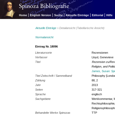
|
|
|
|
|
Home
English Version
Suche
Aktuelle Einträge
Editorial
Hilfe
Aktuelle Einträge
> Detailansicht (Tabellarische Ansicht)
Normalansicht
Eintrag Nr. 18096
Literatursorte
Rezensionen
Verfasser
Lloyd, Genevieve
Titel
Rezension zu/Revi
Religion, and Politi
James, Susan: Spin
Titel Zeitschrift / Sammelband
Philosophy [Londo
Zählung
88, 2
Jahr
2013
Seiten
317-321
Sprache
englisch
Sachgebiete
Werkkommentar, Me
Rechtsphilosophie,
Religionsphilosoph
Behandelte Werke Spinozas
TTP