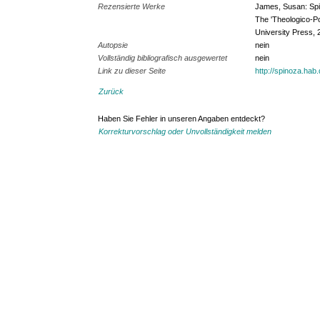
Rezensierte Werke
James, Susan: Spin
The 'Theologico-Pol
University Press, 
Autopsie
nein
Vollständig bibliografisch ausgewertet
nein
Link zu dieser Seite
http://spinoza.hab
Zurück
Haben Sie Fehler in unseren Angaben entdeckt?
Korrekturvorschlag oder Unvollständigkeit melden