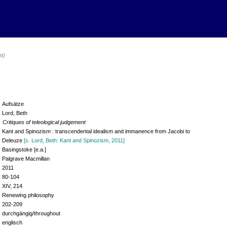
ht)
Aufsätze
Lord, Beth
Critiques of teleological judgement
Kant and Spinozism : transcendental idealism and immanence from Jacobi to
Deleuze
[s. Lord, Beth: Kant and Spinozism, 2011]
Basingstoke [e.a.]
Palgrave Macmillan
2011
80-104
XIV, 214
Renewing philosophy
202-209
durchgängig/throughout
englisch