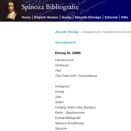
|
|
|
|
|
Home
English Version
Suche
Aktuelle Einträge
Editorial
Hilfe
Aktuelle Einträge
> Detailansicht (Tabellarische Ansic
Normalansicht
Eintrag Nr. 16886
Literatursorte
Verfasser
Titel
Titel Zeitschrift / Sammelband
Verlagsort
Verlag
Jahr
Seiten
Umfang Seiten (des Bandes)
Reihe ; Bandnummer
Enthält Bibliografie
Spinoza-Erwähnung
Sprache