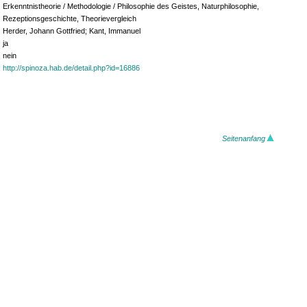
Erkenntnistheorie / Methodologie / Philosophie des Geistes, Naturphilosophie,
Rezeptionsgeschichte, Theorievergleich
Herder, Johann Gottfried; Kant, Immanuel
ja
nein
http://spinoza.hab.de/detail.php?id=16886
Seitenanfang