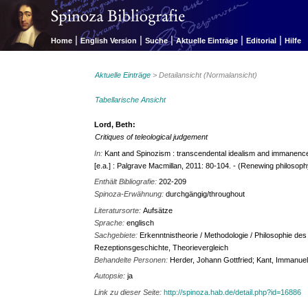
|
|
|
|
|
Home
English Version
Suche
Aktuelle Einträge
Editorial
Hilfe
Aktuelle Einträge
> Detailansicht (Normalansicht)
Tabellarische Ansicht
Lord, Beth:
Critiques of teleological judgement
In:
Kant and Spinozism : transcendental idealism and immanenc
[e.a.] : Palgrave Macmillan, 2011: 80-104. - (Renewing philosoph
Enthält Bibliografie:
202-209
Spinoza-Erwähnung:
durchgängig/throughout
Literatursorte:
Aufsätze
Sprache:
englisch
Sachgebiete:
Erkenntnistheorie / Methodologie / Philosophie des
Rezeptionsgeschichte, Theorievergleich
Behandelte Personen:
Herder, Johann Gottfried; Kant, Immanue
Autopsie:
ja
Link zu dieser Seite:
http://spinoza.hab.de/detail.php?id=16886