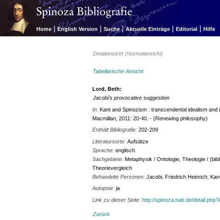
|
|
|
|
|
Home
English Version
Suche
Aktuelle Einträge
Editorial
Hilfe
Detailansicht (Normalansicht)
Tabellarische Ansicht
Lord, Beth:
Jacobi's provocative suggestion
In:
Kant and Spinozism : transcendental idealism an
Macmillan, 2011: 20-40. - (Renewing philosophy)
Enthält Bibliografie:
202-209
Literatursorte:
Aufsätze
Sprache:
englisch
Sachgebiete:
Metaphysik / Ontologie, Theologie / (bi
Theorievergleich
Behandelte Personen:
Jacobi, Friedrich Heinrich; Ka
Autopsie:
ja
Link zu dieser Seite:
http://spinoza.hab.de/detail.php
Zurück