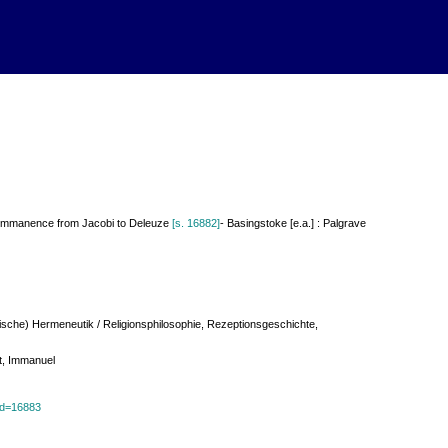
d immanence from Jacobi to Deleuze
[s. 16882]
- Basingstoke [e.a.] : Palgrave
blische) Hermeneutik / Religionsphilosophie, Rezeptionsgeschichte,
nt, Immanuel
?id=16883