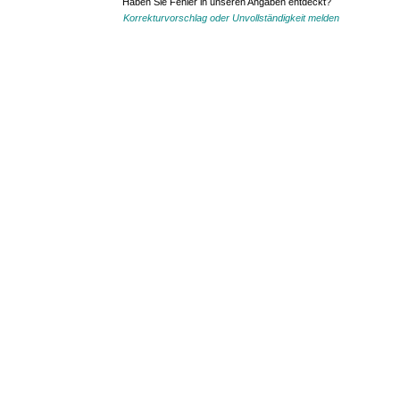
Haben Sie Fehler in unseren Angaben entdeckt?
Korrekturvorschlag oder Unvollständigkeit melden