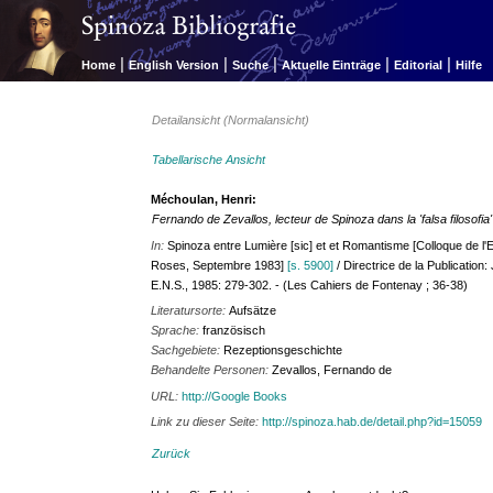
|
|
|
|
|
Home
English Version
Suche
Aktuelle Einträge
Editorial
Hilfe
Detailansicht (Normalansicht)
Tabellarische Ansicht
Méchoulan, Henri:
Fernando de Zevallos, lecteur de Spinoza dans la 'falsa filosofia'
In:
Spinoza entre Lumière [sic] et et Romantisme [Colloque de 
Roses, Septembre 1983]
[s. 5900]
/ Directrice de la Publicatio
E.N.S., 1985: 279-302. - (Les Cahiers de Fontenay ; 36-38)
Literatursorte:
Aufsätze
Sprache:
französisch
Sachgebiete:
Rezeptionsgeschichte
Behandelte Personen:
Zevallos, Fernando de
URL:
http://Google Books
Link zu dieser Seite:
http://spinoza.hab.de/detail.php?id=15059
Zurück