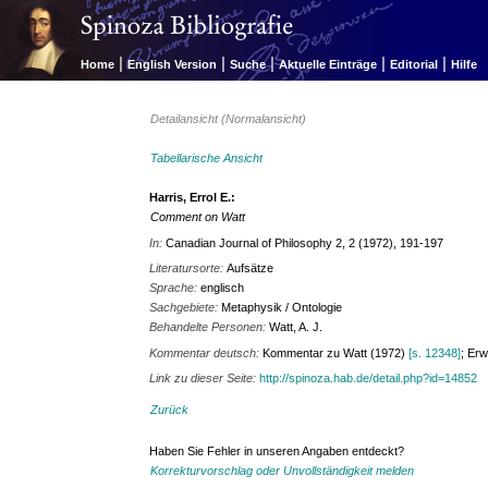
|
|
|
|
|
Home
English Version
Suche
Aktuelle Einträge
Editorial
Hilfe
Detailansicht (Normalansicht)
Tabellarische Ansicht
Harris, Errol E.:
Comment on Watt
In:
Canadian Journal of Philosophy 2, 2 (1972), 191-197
Literatursorte:
Aufsätze
Sprache:
englisch
Sachgebiete:
Metaphysik / Ontologie
Behandelte Personen:
Watt, A. J.
Kommentar deutsch:
Kommentar zu Watt (1972)
[s. 12348]
; Er
Link zu dieser Seite:
http://spinoza.hab.de/detail.php?id=14852
Zurück
Haben Sie Fehler in unseren Angaben entdeckt?
Korrekturvorschlag oder Unvollständigkeit melden