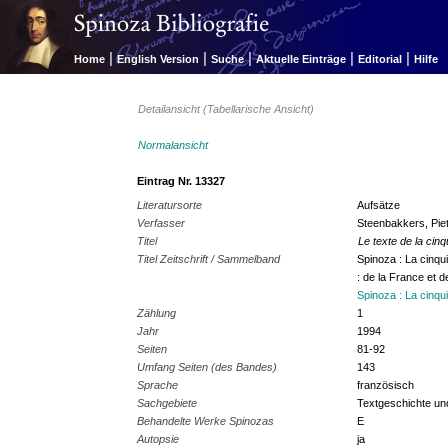
|
|
|
|
|
Home
English Version
Suche
Aktuelle Einträge
Editorial
Hilfe
Detailansicht (Tabellarische Ansicht)
Normalansicht
Eintrag Nr. 13327
Literatursorte
Aufsätze
Verfasser
Steenbakkers, Pie
Titel
Le texte de la cinq
Titel Zeitschrift / Sammelband
Spinoza : La cinqu
: de la France et 
Spinoza : La cinqu
Zählung
1
Jahr
1994
Seiten
81-92
Umfang Seiten (des Bandes)
143
Sprache
französisch
Sachgebiete
Textgeschichte un
Behandelte Werke Spinozas
E
Autopsie
ja