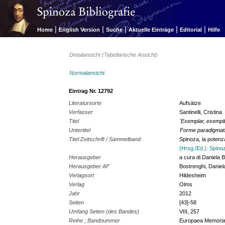
|
|
|
|
|
Home
English Version
Suche
Aktuelle Einträge
Editorial
Hilfe
Detailansicht (Tabellarische Ansicht)
Normalansicht
Eintrag Nr. 12792
Literatursorte
Aufsätze
Verfasser
Santinelli, Cristina
Titel
'Exemplar, exempl
Untertitel
Forme paradigmati
Titel Zeitschrift / Sammelband
Spinoza, la pote
(Hrsg./Ed.): Spino
Herausgeber
a cura di Daniela B
Herausgeber AF
Bostrenghi, Daniela
Verlagsort
Hildesheim
Verlag
Olms
Jahr
2012
Seiten
[43]-58
Umfang Seiten (des Bandes)
VIII, 257
Reihe ; Bandnummer
Europaea Memoria.