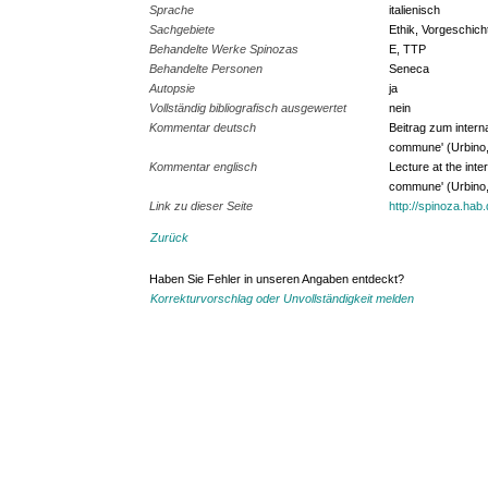
Sprache
italienisch
Sachgebiete
Ethik, Vorgeschich
Behandelte Werke Spinozas
E, TTP
Behandelte Personen
Seneca
Autopsie
ja
Vollständig bibliografisch ausgewertet
nein
Kommentar deutsch
Beitrag zum intern
commune' (Urbino, 
Kommentar englisch
Lecture at the int
commune' (Urbino, 
Link zu dieser Seite
http://spinoza.hab
Zurück
Haben Sie Fehler in unseren Angaben entdeckt?
Korrekturvorschlag oder Unvollständigkeit melden