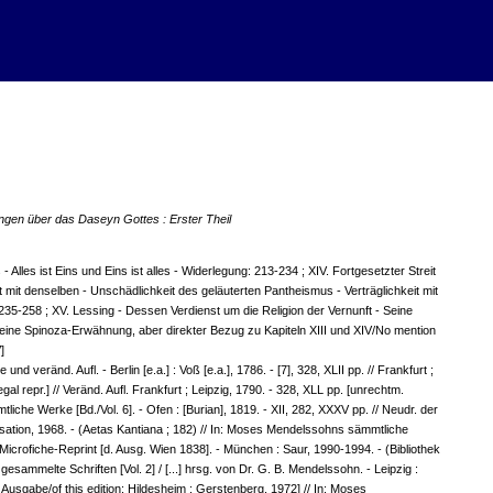
en über das Daseyn Gottes : Erster Theil
 Alles ist Eins und Eins ist alles - Widerlegung: 213-234 ; XIV. Fortgesetzter Streit
 mit denselben - Unschädlichkeit des geläuterten Pantheismus - Verträglichkeit mit
d.: 235-258 ; XV. Lessing - Dessen Verdienst um die Religion der Vernunft - Seine
ine Spinoza-Erwähnung, aber direkter Bezug zu Kapiteln XIII und XIV/No mention
]
 und veränd. Aufl. - Berlin [e.a.] : Voß [e.a.], 1786. - [7], 328, XLII pp. // Frankfurt ;
gal repr.] // Veränd. Aufl. Frankfurt ; Leipzig, 1790. - 328, XLL pp. [unrechtm.
liche Werke [Bd./Vol. 6]. - Ofen : [Burian], 1819. - XII, 282, XXXV pp. // Neudr. der
vilisation, 1968. - (Aetas Kantiana ; 182) // In: Moses Mendelssohns sämmtliche
Microfiche-Reprint [d. Ausg. Wien 1838]. - München : Saur, 1990-1994. - (Bibliothek
esammelte Schriften [Vol. 2] / [...] hrsg. von Dr. G. B. Mendelssohn. - Leipzig :
 Ausgabe/of this edition: Hildesheim : Gerstenberg, 1972] // In: Moses