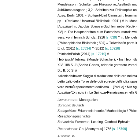
Mendelssohn: Schriften zur Philosophie, Aesthetik und 
Jubiläumsausgabe ; 3,2 ; Schriften zur Philosophie und
Ausg. Berlin 1931. - Stuttgart-Bad Cannstatt : fromman
pp. - (Reclams Universal-Bibliothek ; 9941) // In: 
[Auszüge] In: Jacobis Spinoza-Büchlein nebst Replik 
XV] In: Die Hauptschriften zum Pantheismusstreit zwi
vers. von Heinrich Scholz, 1916
[s. 839]
// In: Mendel
(Philosophische Bibliothek ; 594) // Teilweise/in parts
Engl. (2011)
[s. 13334]
// (2012)
[s. 15928]
Polnisch/Polish (2014)
[s. 17210]
//
Hebräisch/Hebrew: (Moade Schacher). - Ins Hebr. über
XIV, 188 S. // (Sache Gottes, oder die gerettete Vors
Bl., II, 56 S. //
Italienisch/Itaian: Saggio di traduzione delle ore ne
Letto Lelio della Torre delle doti egregie dell'inclita 
vere vertuù speciamente dedicava. - [Padua] : Min Agos
Auszüge/Extracts in: La Spinoza-Renaissance nella G
Literatursorte:
Monografien
Sprache:
deutsch
Sachgebiete:
Erkenntnistheorie / Methodologie / Philo
Rezeptionsgeschichte
Behandelte Personen:
Lessing, Gotthold Ephraim
Rezensionen:
Gb. [Anonymus] 1786
[s. 18799]
Autopsie:
ja