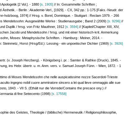
Apologetik [2 Vol.]. - 1880
[s. 1905]
// In: Gesammelte Schriften ;
 Ästhetik. - Berlin : Akademie-Verl., [1929]. - CX, 342 pp.: 1-175 [Faks.-Neudr. der
n-holzboog, 1974] // Hrsg. v. Borel, Dominique. - Stuttgart : Reclam 1979. - 266
Moses Mendelssohn: Ausgewählte Werke : Studienausgabe ; Band 2 (2009)
[s. 9296]
//
und Duplik / hrsg. von Fritz Mauthner, 1912
[s. 3594]
// [Kapitel/Chapter XIII, XIV,
schen Jacobi und Mendelssohn / hrsg. und mit einer historisch-krit. Anmerkung
ssohn, Moses: Metaphysische Schriften. - Hamburg : Meiner, 2014. -
 in: Steinmetz, Horst (Hrsg/Ed.): Lessing - ein unpoetischer Dichter (1969)
[s. 3926]
tr. (v. Joseph Herzberg). - Königsberg i. pr. : Samter & Rathke (Druck), 1845. -
ehung, ins Hebr. übertr. u. m. Anm. vers. v. Samuel Joseph Fünn. - Wien, 1872. - 1
l mattimo di Moses Mendelssohn che nelle auspicatissime nozze Sacerdoti-Trieste
sposaculto ingegno nobil cuore ammiratore sincero a lei qual lieve ommaggio alle sue
to, 1843. - VII S. (Ethält nur die Vorrede/Contains the precace ony.) //
ermania di fine Settecento (1998)
[s. 17558]
sophie des Geistes, Theologie / (biblische) Hermeneutik / Religionsphilosophie,