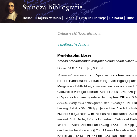
|
|
|
|
|
Home
English Version
Suche
Aktuelle Einträge
Editorial
Hilfe
Detailansicht (Normalansicht)
Tabellarische Ansicht
Mendelssohn, Moses:
Moses Mendelssohns Morgenstunden : oder Vorlesung
Berlin : Voß, 1785. - [6], 330, XL
Spinoza-Erwähnung:
XIII. Spinozismus - Pantheismus -
mit den Pantheisten - Annäherung - Vereinigungspunkt
Religion und Sittlichkeit, in so weit sie praktisch sin
Gedanken vom geläuterten Pantheismus.: 259-285 [ke
of Spinoza but directly related to chapters XIII and XIV
Andere Ausgaben / Auflagen / Übersetzungen:
Erneute
Leipzig, 1786. - XVI, 368 pp. [unrechtm. Nachdruck/ille
Nachdr./ illegal repr.] // In: Moses Mendelssohns Sämmt
veränd. Aufl. Berlin, 1786. - Bruxelles : Culture et Ci
Werke. - Wien : Schmidt und Klang, 1838. - 1016 pp. [
der Deutschen Literatur)] // In: Moses Mendelssohn's g
Brockhaus, 1843. - VI, 451 pp.: 233-409 [Repr. dieser