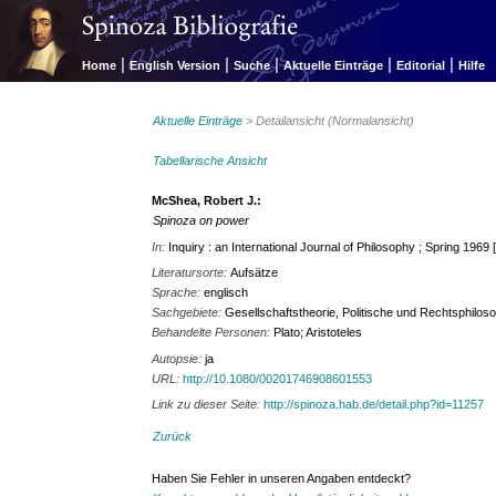
|
|
|
|
|
Home
English Version
Suche
Aktuelle Einträge
Editorial
Hilfe
Aktuelle Einträge
> Detailansicht (Normalansicht)
Tabellarische Ansicht
McShea, Robert J.:
Spinoza on power
In:
Inquiry : an International Journal of Philosophy ; Spring 1969
Literatursorte:
Aufsätze
Sprache:
englisch
Sachgebiete:
Gesellschaftstheorie, Politische und Rechtsphiloso
Behandelte Personen:
Plato; Aristoteles
Autopsie:
ja
URL:
http://10.1080/00201746908601553
Link zu dieser Seite:
http://spinoza.hab.de/detail.php?id=11257
Zurück
Haben Sie Fehler in unseren Angaben entdeckt?