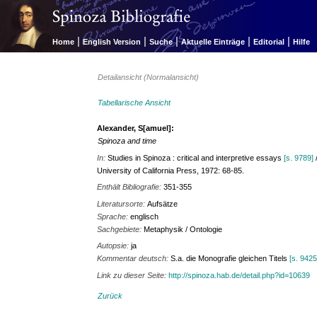
|
|
|
|
|
Home
English Version
Suche
Aktuelle Einträge
Editorial
Hilfe
Detailansicht (Normalansicht)
Tabellarische Ansicht
Alexander, S[amuel]:
Spinoza and time
In:
Studies in Spinoza : critical and interpretive essays
[s. 9789]
/
University of California Press, 1972: 68-85.
Enthält Bibliografie:
351-355
Literatursorte:
Aufsätze
Sprache:
englisch
Sachgebiete:
Metaphysik / Ontologie
Autopsie:
ja
Kommentar deutsch:
S.a. die Monografie gleichen Titels
[s. 9425
Link zu dieser Seite:
http://spinoza.hab.de/detail.php?id=10639
Zurück