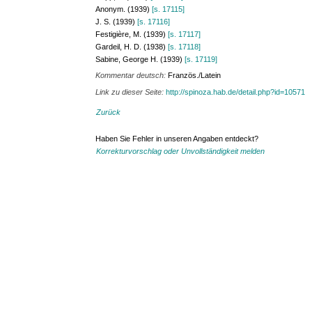
Anonym. (1939)
[s. 17115]
J. S. (1939)
[s. 17116]
Festigière, M. (1939)
[s. 17117]
Gardeil, H. D. (1938)
[s. 17118]
Sabine, George H. (1939)
[s. 17119]
Kommentar deutsch:
Französ./Latein
Link zu dieser Seite:
http://spinoza.hab.de/detail.php?id=10571
Zurück
Haben Sie Fehler in unseren Angaben entdeckt?
Korrekturvorschlag oder Unvollständigkeit melden