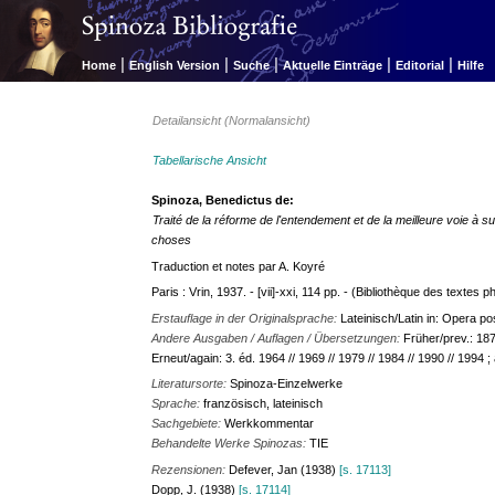
|
|
|
|
|
Home
English Version
Suche
Aktuelle Einträge
Editorial
Hilfe
Detailansicht (Normalansicht)
Tabellarische Ansicht
Spinoza, Benedictus de:
Traité de la réforme de l'entendement et de la meilleure voie à 
choses
Traduction et notes par A. Koyré
Paris : Vrin, 1937. - [vii]-xxi, 114 pp. - (Bibliothèque des textes 
Erstauflage in der Originalsprache:
Lateinisch/Latin in: Opera 
Andere Ausgaben / Auflagen / Übersetzungen:
Früher/prev.: 18
Erneut/again: 3. éd. 1964 // 1969 // 1979 // 1984 // 1990 // 1994 
Literatursorte:
Spinoza-Einzelwerke
Sprache:
französisch, lateinisch
Sachgebiete:
Werkkommentar
Behandelte Werke Spinozas:
TIE
Rezensionen:
Defever, Jan (1938)
[s. 17113]
Dopp, J. (1938)
[s. 17114]