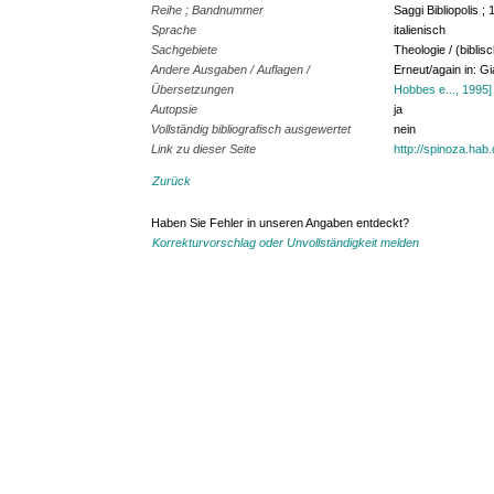
Reihe ; Bandnummer
Saggi Bibliopolis ; 
Sprache
italienisch
Sachgebiete
Theologie / (bibli
Andere Ausgaben / Auflagen /
Erneut/again in: G
Übersetzungen
Hobbes e..., 1995]
Autopsie
ja
Vollständig bibliografisch ausgewertet
nein
Link zu dieser Seite
http://spinoza.hab
Zurück
Haben Sie Fehler in unseren Angaben entdeckt?
Korrekturvorschlag oder Unvollständigkeit melden