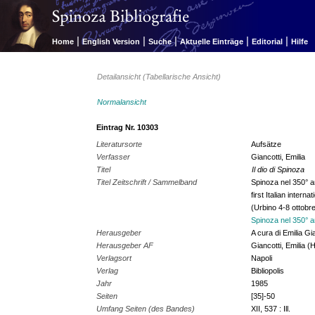
|
|
|
|
|
Home
English Version
Suche
Aktuelle Einträge
Editorial
Hilfe
Detailansicht (Tabellarische Ansicht)
Normalansicht
Eintrag Nr. 10303
Literatursorte
Aufsätze
Verfasser
Giancotti, Emilia
Titel
Il dio di Spinoza
Titel Zeitschrift / Sammelband
Spinoza nel 350° a
first Italian inter
(Urbino 4-8 ottobr
Spinoza nel 350° an
Herausgeber
A cura di Emilia Gi
Herausgeber AF
Giancotti, Emilia (
Verlagsort
Napoli
Verlag
Bibliopolis
Jahr
1985
Seiten
[35]-50
Umfang Seiten (des Bandes)
XII, 537 : Ill.